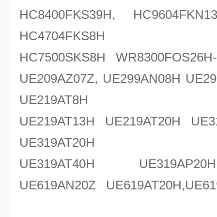
HC8400FKS39H, HC9604FKN1
HC4704FKS8H
HC7500SKS8H WR8300FOS26H-
UE209AZ07Z, UE299AN08H UE2
UE219AT8H
UE219AT13H UE219AT20H UE3
UE319AT20H
UE319AT40H UE319AP20
UE619AN20Z UE619AT20H,UE61