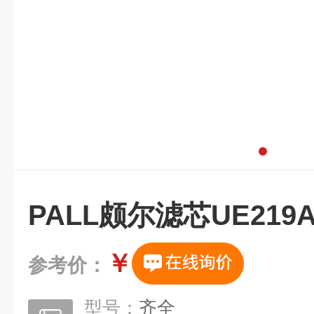
PALL颇尔滤芯UE219A
￥
参考价：
型号：
齐全