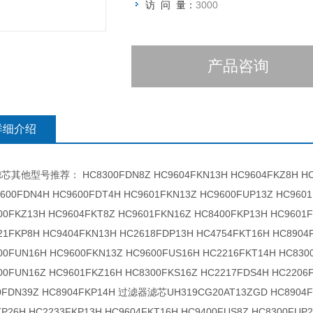
访 问 量：
3000
产品咨询
详细介绍
其他型号推荐： HC8300FDN8Z HC9604FKN13H HC9604FKZ8H HC840
9600FDN4H HC9600FDT4H HC9601FKN13Z HC9600FUP13Z HC960
00FKZ13H HC9604FKT8Z HC9601FKN16Z HC8400FKP13H HC9601
21FKP8H HC9404FKN13H HC2618FDP13H HC4754FKT16H HC8904
00FUN16H HC9600FKN13Z HC9600FUS16H HC2216FKT14H HC830
00FUN16Z HC9601FKZ16H HC8300FKS16Z HC2217FDS4H HC2206F
0FDN39Z HC8904FKP14H 过滤器滤芯UH319CG20AT13ZGD HC8904FK
KP26H HC2233FKP13H HC9604FKT16H HC9400FUS8Z HC8300FUP2