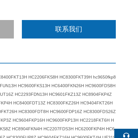
联系我们
0FKT13H HC2206FKS8H HC8300FKT39H hc9650fkp8
1FUN13H HC9600FKS13H HC6400FKN26H HC9600FDS8H
FUT16Z HC2293FDN13H HC9601FKZ13Z HC8904FKP4Z
FKP4H HC8400FDT13Z HC8300FKZ26H HC9404FKT26H
0FKT26H HC8300FDT8H HC9600FDP16Z HC8300FDS26Z
KP3Z HC9604FKP16H HC9600FKP13H HC2218FKT6H H
S8Z HC8904FKN4H HC2207FDS3H HC6200FKP4H HC6
6Z HC8300FUP8Z HC9604FKZ16H HC9600FKT4H UE319