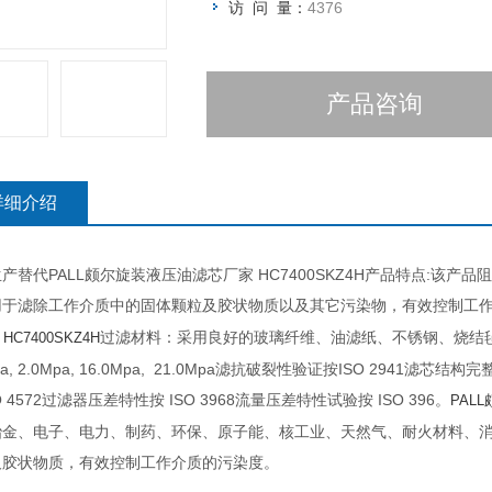
访 问 量：
4376
产品咨询
详细介绍
产替代PALL颇尔旋装液压油滤芯厂家 HC7400SKZ4H产品特点:该
用于滤除工作介质中的固体颗粒及胶状物质以及其它污染物，有效控制工作
过滤材料：采用良好的玻璃纤维、油滤纸、不锈钢、烧结毡滤
HC7400SKZ4H
pa, 2.0Mpa, 16.0Mpa, 21.0Mpa滤抗破裂性验证按ISO 2941滤芯
O 4572过滤器压差特性按 ISO 3968流量压差特性试验按 ISO 396。
PAL
冶金、电子、电力、制药、环保、原子能、核工业、天然气、耐火材料、
及胶状物质，有效控制工作介质的污染度。