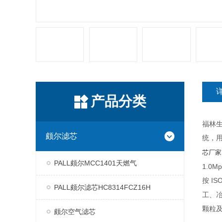
产品分类
福林生
颇尔滤芯
统，
芯厂家
PALL颇尔MCC1401天燃气
1.0M
按 IS
PALL颇尔滤芯HC8314FCZ16H
工、
颗粒
颇尔空气滤芯