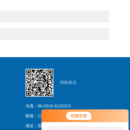
扫码关注
传真：86-0316-6125223
邮箱：13733263206@163.com
在线交流
地址：固安林城温泉产业园区