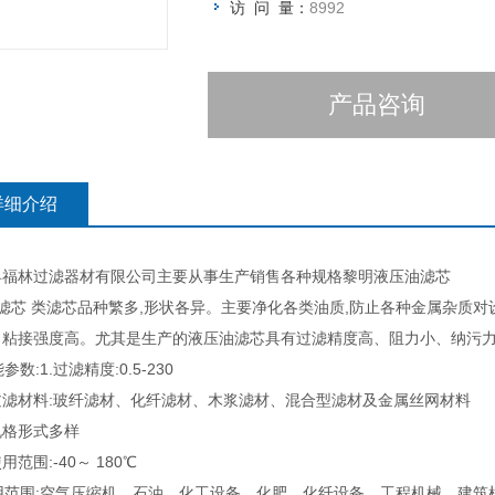
访 问 量：
8992
产品咨询
详细介绍
县福林过滤器材有限公司主要从事生产销售各种规格黎明液压油滤芯
芯 类滤芯品种繁多,形状各异。主要净化各类油质,防止各种金属杂质对
、粘接强度高。尤其是生产的液压油滤芯具有过滤精度高、阻力小、纳污力
数:1.过滤精度:0.5-230
过滤材料:玻纤滤材、化纤滤材、木浆滤材、混合型滤材及金属丝网材料
规格形式多样
用范围:-40～ 180℃
围:空气压缩机、石油、化工设备、化肥、化纤设备、工程机械、建筑机械等各类