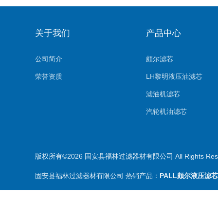
关于我们
产品中心
公司简介
颇尔滤芯
荣誉资质
LH黎明液压油滤芯
滤油机滤芯
汽轮机油滤芯
（杰美特）空压机滤芯
版权所有©2026 固安县福林过滤器材有限公司 All Rights Re
（杰美特）非标及不锈
固安县福林过滤器材有限公司 热销产品：
PALL颇尔液压滤芯
空气净化设备滤芯，滤
（杰美特）水处理滤芯
唐纳森滤芯