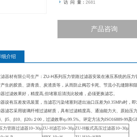
访 问 量：
2681
产品咨询
详细介绍
过滤器材有限公司生产：
ZU-H
系列压力管路过滤器安装在液压系统的压力
所产生的胶质、沥青质、炭渣质等，从而防止阀芯卡死、节流小孔缝隙和
滤器过滤效果好，精度高,但堵塞后清洗比较难，必须更换滤芯。
器设有压差发讯装置，当滤芯污染堵塞到进出油口压差为0.35MPa时
滤器滤芯采用玻璃纤维过滤材质，具有过滤精度高、通油能力大、原始压
、β5、β10、β20≥２00，过滤效率η≥99.5%。评定方法为ISO16889-99及GB/T
压力管路过滤器10~30μ
ZU-H
滤芯10~30μ
ZU-H
板式高压过滤器10~30μ