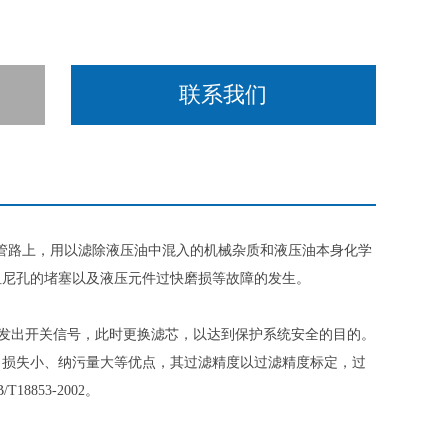
联系我们
管路上，用以滤除液压油中混入的机械杂质和液压油本身化学
阻尼孔的堵塞以及液压元件过快磨损等故障的发生。
，即发出开关信号，此时更换滤芯，以达到保护系统安全的目的。
力损失小、纳污量大等优点，其过滤精度以过滤精度标定，过
18853-2002。