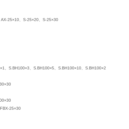
 AX-25×10、S-25×20、S-25×30
0×1、S.BH100×3、S.BH100×5、S.BH100×10、S.BH100×2
30×30
00×30
BX-25×30