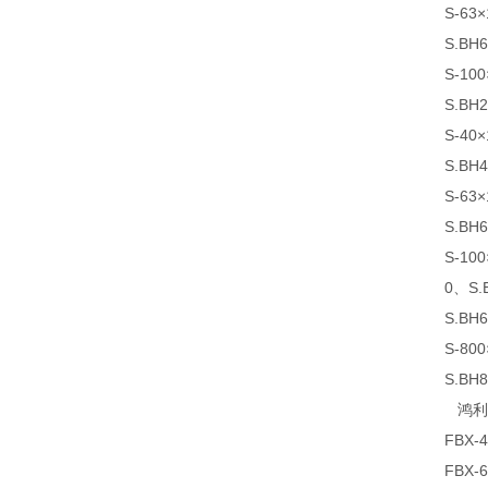
S-63
S.BH
S-10
S.BH
S-40
S.BH
S-63
S.BH
S-10
0、S.
S.BH
S-80
S.BH
鸿利滤芯
FBX-
FBX-