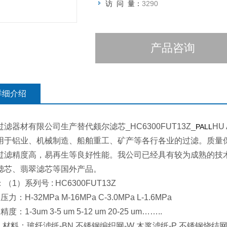
访 问 量：
3290
产品咨询
详细介绍
滤器材有限公司生产替代颇尔滤芯_HC6300FUT13Z_
HU 
PALL
用于铝业、机械制造、船舶重工、矿产等各行各业的过滤。质量
过滤精度高，易再生等良好性能。我公司已经具有较为成熟的技术
滤芯、翡翠滤芯等国外产品。
（1）系列号 : HC6300FUT13Z
力：H-32MPa M-16MPa C-3.0MPa L-1.6MPa
度：1-3um 3-5 um 5-12 um 20-25 um……..
 材料：玻纤滤纸-BN 不锈钢编织网-W 木浆滤纸-P 不锈钢烧结网