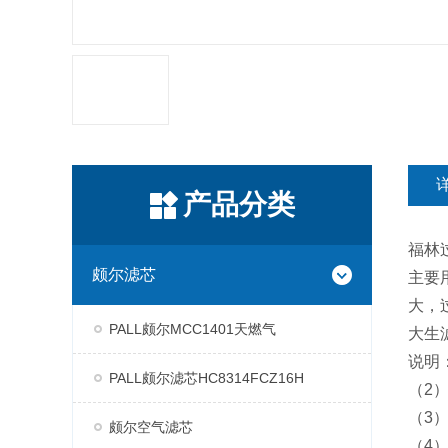
产品分类
福林过
颇尔滤芯
主要
大，
PALL颇尔MCC1401天燃气
大生
说明：
PALL颇尔滤芯HC8314FCZ16H
（2）压
（3）精
颇尔空气滤芯
（4）