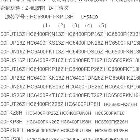
）密封材料：Z-氟胶圈
丁晴胶
D-
滤芯型号：HC6300F FKP 13H
LYSJ-10
（1） （2） （3）（4） （5）
00FUT13Z HC6400FKN13Z HC6400FDP16Z HC6500FKZ13
00FUP16Z HC6400FKS13Z HC6400FDN16Z HC6500FKP13
00FUN16Z HC6400FKT13Z HC6400FDS16Z HC6500FKN13
00FUS16Z HC6400FKZ16Z HC6400FDT16Z HC6500FKS13
00FUT16Z HC6400FKP16Z HC6400FDP26Z HC6500FKT13
00FUP26Z HC6400FKN16Z HC6400FDN26Z HC6500FKZ16
00FUN26Z HC6400FKS16Z HC6400FDS26Z HC6500FKP16
00FUS26Z HC6400FKT16Z HC6400FDT26Z HC6500FKN16
00FUT26Z HC6400FKZ26Z HC6400FUP8H
HC6500FKS16H
400FKZ8H
HC6400FKP26Z HC6400FUN8H HC6500FKT16H
400FKP8H
HC6400FKN26Z HC6400FUS8H HC6500FKZ26H
400FKN8H
HC6400FKS26Z HC6400FUT8H HC6500FKP26H
400FKS8H
HC6400FKT26Z HC6400FUP13H HC6500FKN26H