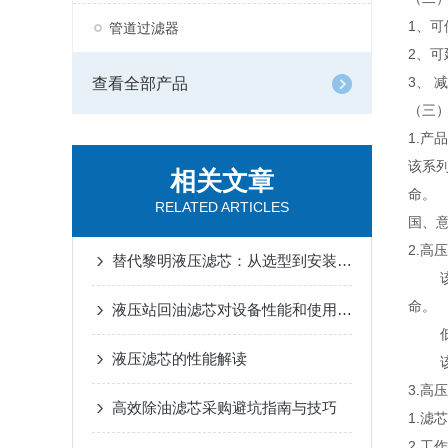
1、
管道过滤器
2、
3、 
查看全部产品
（三
1.产
该系
相关文章
命。
RELATED ARTICLES
国、
2.高
替代黎明液压滤芯：从选型到安装的全面指导
该系
命。
液压站回油滤芯对设备性能和使用寿命的影响
低压
液压滤芯的性能解读
该系
3.高
高效除油滤芯采购避坑指南与技巧
1.滤
2.工