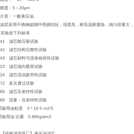
滤精度：5～20μm
作介质：一般液压油。
滤芯滤层采用不锈钢超细纤维烧结毡，强度高，耐高温耐腐蚀，纳污容量大，
芯实验按下列标准
2941 滤芯耐压裂试验
2942 滤芯结构完整性试验
2943 滤芯材料与流体相容性试验
3723 滤芯端向载荷试验
3724 滤芯流动疲劳性试验
4572 多次通过试验
3968 滤芯压差特性试验
3968 流量－压差特性试验
油粘度 3＊10-5 m2/S
油 比重 0.86Kg/dm3
、【福林滤清器厂】液压油滤芯