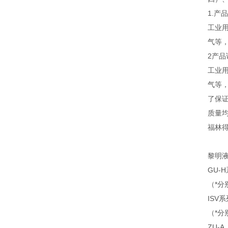
1.产
工业用
气等
2产品
工业用
气等
了保
质量均
福林
黎明
GU-H
（*分
ISV系列
（*分
ZU-A