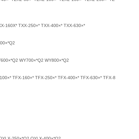
60X* TXX-250×* TXX-400×* TXX-630×*
00×*Q2
×*Q2 WY700×*Q2 WY800×*Q2
TFX-160×* TFX-250×* TFX-400×* TFX-630×* TFX-8
LX-250×*Q2 QYLX-400×*Q2