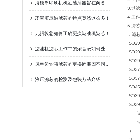
海德堡印刷机机油滤清器旨在向各润滑部位输送清洁的机油
3.过
4.工
翡翠液压油滤芯的特点竟然这么多！
5.
九招教您如何正确更换滤油机滤芯！
．滤
ISO
滤油机滤芯工作中的杂音该如何处理？
ISO
ISO
风电齿轮箱滤芯的更换周期因不同的使用情况而异
ISO
ISO
液压滤芯的检测及包装方法介绍
ISO
ISO
ISO
试验用
试验用
（
四）