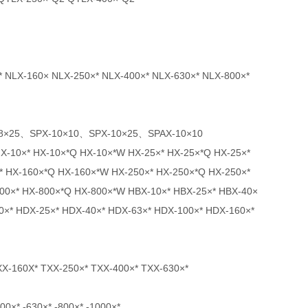
160× NLX-250×* NLX-400×* NLX-630×* NLX-800×*
5、SPX-10×10、SPX-10×25、SPAX-10×10
 HX-10×*Q HX-10×*W HX-25×* HX-25×*Q HX-25×*
* HX-160×*Q HX-160×*W HX-250×* HX-250×*Q HX-250×*
00×* HX-800×*Q HX-800×*W HBX-10×* HBX-25×* HBX-40×
10×* HDX-25×* HDX-40×* HDX-63×* HDX-100×* HDX-160×*
60X* TXX-250×* TXX-400×* TXX-630×*
 -630×* -800×* -1000×*