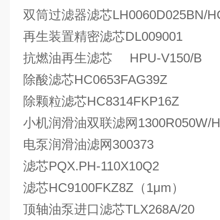
双筒过滤器滤芯LH0060D025BN/H
再生装置精密滤芯DL009001
抗燃油再生滤芯 HPU-V150/B
除酸滤芯HC0653FAG39Z
除颗粒滤芯HC8314FKP16Z
小机润滑油双联滤网1300R050W/H
电泵润滑油滤网300373
滤芯PQX.PH-110X10Q2
滤芯HC9100FKZ8Z（1μm）
顶轴油泵进口滤芯TLX268A/20