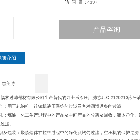
访 问 量：
4197
产品咨询
详细介绍
杰美特
福林过滤器材有限公司生产替代的力士乐液压油滤芯JLG 2120210液
冶金：用于轧钢机、连铸机液压系统的过滤及各种润滑设备的过滤。
石化：炼油、化工生产过程中的产品及中间产品的分离及回收，液体净化、
粒过滤。
纺织及包装：聚脂熔体在拉丝过程中的净化及均匀过滤，空压机的保护过滤