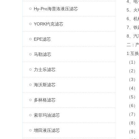
4、
Hy-Pro海普洛液压滤芯
5、
6、
YORK约克滤芯
7、
8、
EPE滤芯
二：
1:互
马勒滤芯
（1）
力士乐滤芯
（2）
（3）
海沃斯滤芯
（4）
（5）
多林格滤芯
（6）
（7）
索菲玛油滤芯
（8）
增田液压滤芯
（9）