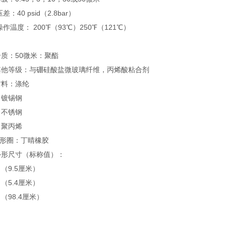
压差：40 psid（2.8bar）
大操作温度： 200℉（93℃）250℉（121℃）
质：50微米：聚酯
其他等级：与硼硅酸盐微玻璃纤维，丙烯酸粘合剂
材料：涤纶
：镀锡钢
：不锈钢
：聚丙烯
O形圈：丁晴橡胶
外形尺寸（标称值）：
（9.5厘米）
（5.4厘米）
（98.4厘米）
：