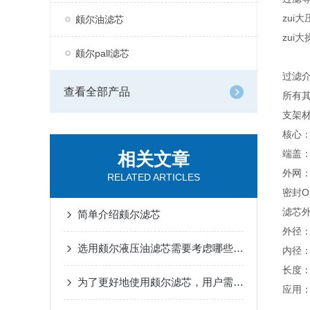
zui大
颇尔油滤芯
zui
颇尔pall滤芯
过滤介
查看全部产品
所有
支架
核心
端盖
相关文章
外网
RELATED ARTICLES
密封
滤芯
简单介绍颇尔滤芯
外径：
选用颇尔液压油滤芯需要考虑哪些问题？
内径：
长度：
为了更好地使用颇尔滤芯，用户需掌握这些知识
应用