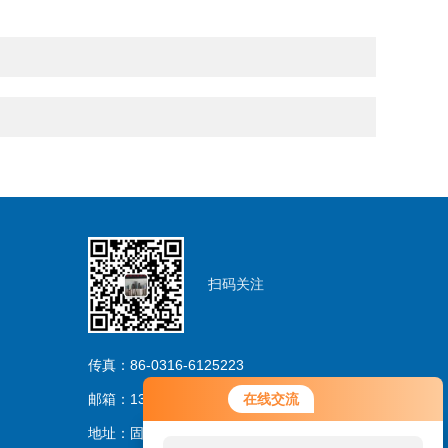
扫码关注
传真：86-0316-6125223
邮箱：13733263206@163.com
在线交流
地址：固安林城温泉产业园区