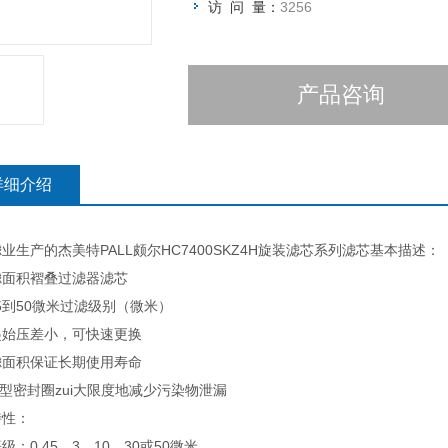
访 问 量：
3256
产品咨询
详细介绍
业生产的杰美特PALL颇尔HC7400SKZ4H旋装滤芯系列滤芯基本描述：
滤面积褶叠过滤器滤芯
45到50微米过滤级别（微米）
起始压差小，可快速更换
滤面积保证长期使用寿命
型密封圈zui大限度地减少污染物泄漏
特性：
级：0.45，3，10，30或50微米