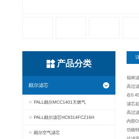
产品分类
福林滤
颇尔滤芯
高过
在0.
PALL颇尔MCC1401天燃气
滤芯
高过
PALL颇尔滤芯HC8314FCZ16H
内部O
功能
颇尔空气滤芯
过滤等