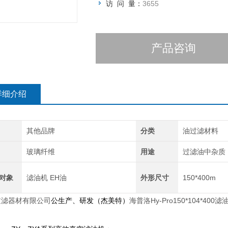
访 问 量：
3655
产品咨询
详细介绍
其他品牌
分类
油过滤材料
玻璃纤维
用途
过滤油中杂质
对象
滤油机 EH油
外形尺寸
150*400m
过滤器材有限公司
公生产、研发（杰美特）
海普洛Hy-Pro150*104*400