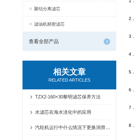
1
．
聚结分离滤芯
2
．
滤油机精密滤芯
3
．
查看全部产品
4
．
相关文章
5
．
RELATED ARTICLES
6
．
TZX2-160×30黎明滤芯保养方法
7
．
水滤芯在海水淡化中的应用
8
．
汽轮机运行中什么情况下更换润滑油滤芯?