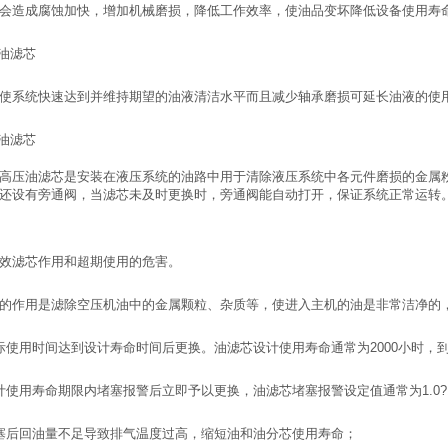
会造成腐蚀加快，增加机械磨损，降低工作效率，使油品变坏降低设备使用寿
滑油滤芯
使系统快速达到并维持期望的油液清洁水平而且减少轴承磨损可延长油液的使
压油滤芯
高压油滤芯是安装在液压系统的油路中用于清除液压系统中各元件磨损的金属
还设有旁通阀，当滤芯未及时更换时，旁通阀能自动打开，保证系统正常运转
效滤芯作用和超期使用的危害。
的作用是滤除空压机油中的金属颗粒、杂质等，使进入主机的油是非常洁净的
际使用时间达到设计寿命时间后更换。油滤芯设计使用寿命通常为2000小时
计使用寿命期限内堵塞报警后立即予以更换，油滤芯堵塞报警设定值通常为1.0?1.
塞后回油量不足导致排气温度过高，缩短油和油分芯使用寿命；