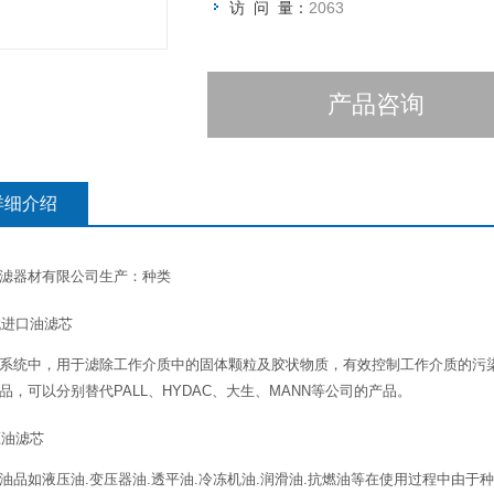
访 问 量：
2063
产品咨询
详细介绍
滤器材有限公司生产：种类
替代进口油滤芯
系统中，用于滤除工作介质中的固体颗粒及胶状物质，有效控制工作介质的污
品，可以分别替代PALL、HYDAC、大生、MANN等公司的产品。
压油滤芯
油品如液压油.变压器油.透平油.冷冻机油.润滑油.抗燃油等在使用过程中由