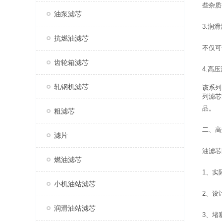
些杂质
油泵滤芯
3.润
抗燃油滤芯
不仅可
齿轮箱滤芯
4.高
轧钢机滤芯
该系列
列滤芯
品。
粗滤芯
二、高
滤片
油滤芯
燃油滤芯
1、实
小机油站滤芯
2、设
润滑油站滤芯
3、堵