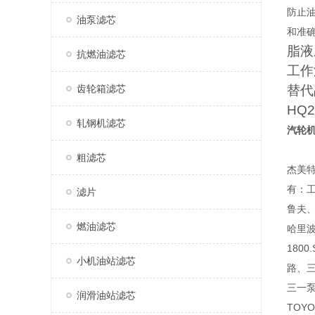
‌防
油泵滤芯
和准确
脂液
抗燃油滤芯
工作
齿轮箱滤芯
替代
HQ2
轧钢机滤芯
汽轮
粗滤芯
杰美
有：工
滤片
鲁夫、
燃油滤芯
哈里波
180
小机油站滤芯
路、三
三一泵
润滑油站滤芯
TOYO