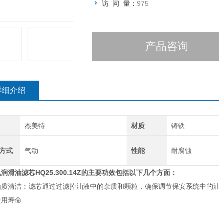
访 问 量：
975
产品咨询
详细介绍
杰美特
材质
铸铁
方式
气动
性能
耐腐蚀
机润滑油滤芯
HQ25.300.14Z的主要功效包括以下几个方面‌：
证油质清洁‌：滤芯通过过滤掉油液中的杂质和颗粒，确保调节保安系统中的
用寿命‌