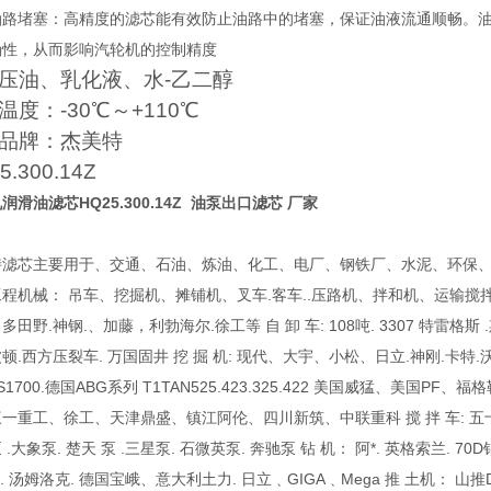
止油路堵塞‌：高精度的滤芯能有效防止油路中的堵塞，保证油液流通顺畅。
性，从而影响汽轮机的控制精度‌
压油、乳化液、水-乙二醇
温度：-30℃～+110℃
品牌：杰美特
5.300.14Z
机润滑油滤芯
HQ25.300.14Z 油泵出口滤芯 厂家
特滤芯主要用于、交通、石油、炼油、化工、电厂、钢铁厂、水泥、环保、
程机械： 吊车、挖掘机、摊铺机、叉车.客车..压路机、拌和机、运输搅拌
多田野.神钢.、加藤，利勃海尔.徐工等 自 卸 车: 108吨. 3307 特雷格斯 
顿.西方压裂车. 万国固井 挖 掘 机: 现代、大宇、小松、日立.神刚.卡特.沃尔沃.
0.S1700.德国ABG系列 T1TAN525.423.325.422 美国威猛
一重工、徐工、天津鼎盛、镇江阿伦、四川新筑、中联重科 搅 拌 车: 五十铃. 尼桑
 .大象泵. 楚天 泵 .三星泵. 石微英泵. 奔驰泵 钻 机： 阿*. 英格索兰. 
. 汤姆洛克. 德国宝峨、意大利土力. 日立﹑GIGA﹑Mega 推 土机： 山推D85.小