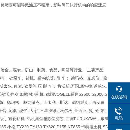
油路堵塞可能导致油压不稳定，影响阀门执行机构的响应速度
冶金、煤炭、矿山、制药、食品、啤酒等行业。 主要产品
车、砼泵车、钻机、盾构机等. 吊 车： 德玛格、克虏伯、格
.斯太尔. 红岩. 欧曼等 压 裂 车： 肯沃斯,万国.底特律,道威尔,
住友.加腾 摊 铺 机: 德国VOGELE系列S2500.S2000.S
在线咨询
、美国PF、福格勒、德玛格、戴纳派克、比太利、斯达、戴纳派克、西安筑
. 现代. 大宇. 三星 奔驰. 沃尔沃 .亚西亚. 曼. 砼 泵:
电话
70D钻机. 宣化钻机. 钻机集尘箱除尘滤芯 .古河FURUKAWA，东洋
松.TY220.TY160.TY320.D155.NT855.卡特推土机.SD