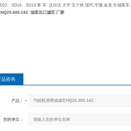
SD22、SD16、SD13 客 车: 沃尔沃.大宇:五十铃.现代.宇通.金龙.
芯
HQ25.600.14Z 油泵出口滤芯 厂家
产品咨询
产品：
您的单位：