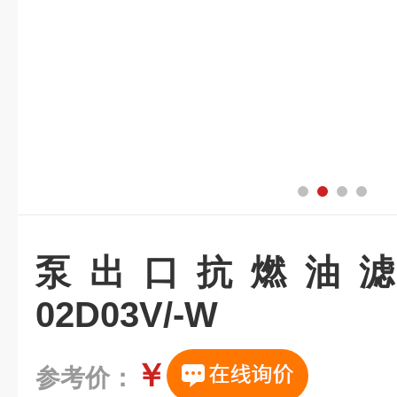
泵出口抗燃油滤芯A
02D03V/-W
￥
参考价：