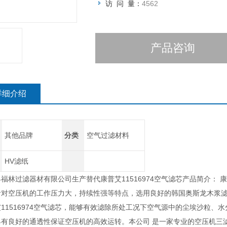
访 问 量：
4562
产品咨询
详细介绍
其他品牌
分类
空气过滤材料
HV滤纸
福林过滤器材有限公司生产替代康普艾11516974空气滤芯产品简介： 康
针对空压机的工作压力大，持续性强等特点，选用良好的韩国奥斯龙木浆
11516974空气滤芯，能够有效滤除所处工况下空气源中的尘埃沙粒
具有良好的通透性保证空压机的高效运转。本公司 是一家专业的空压机三