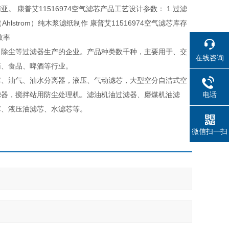
康普艾11516974空气滤芯产品工艺设计参数： 1.过滤
（Ahlstrom）纯木浆滤纸制作 康普艾11516974空气滤芯库存
效率
、除尘等过滤器生产的企业。产品种类数千种，主要用于、交
在线咨询
药、食品、啤酒等行业。
芯、油气、油水分离器，液压、气动滤芯，大型空分自洁式空
滤器，搅拌站用防尘处理机。滤油机油过滤器、磨煤机油滤
电话
芯、液压油滤芯、水滤芯等。
微信扫一扫