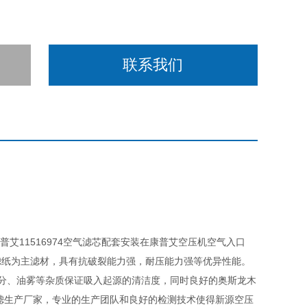
联系我们
普艾11516974空气滤芯配套安装在康普艾空压机空气入口
滤纸为主滤材，具有抗破裂能力强，耐压能力强等优异性能。
、水分、油雾等杂质保证吸入起源的清洁度，同时良好的奥斯龙木
滤生产厂家，专业的生产团队和良好的检测技术使得新源空压