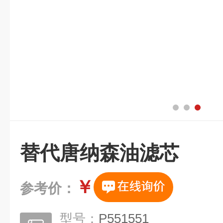
替代唐纳森油滤芯
￥
参考价：
型号：
P551551